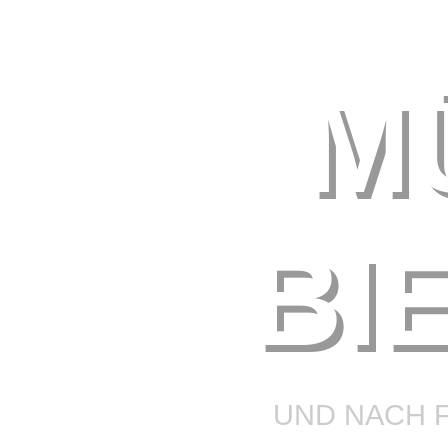
M
BI
UND NACH 