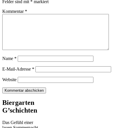
Felder sind mit
*
markiert
Kommentar
*
Name
*
E-Mail-Adresse
*
Website
Biergarten
G’schichten
Das Gefühl einer
lauen Sommernacht,